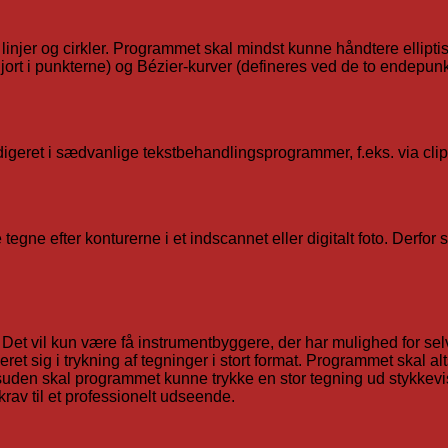
linjer og cirkler. Programmet skal mindst kunne håndtere elliptis
jort i punkterne) og Bézier-kurver (defineres ved de to endepun
edigeret i sædvanlige tekstbehandlingsprogrammer, f.eks. via cl
tegne efter konturerne i et indscannet eller digitalt foto. Derf
Det vil kun være få instrumentbyggere, der har mulighed for selv a
ret sig i trykning af tegninger i stort format. Programmet skal alt
uden skal programmet kunne trykke en stor tegning ud stykkevi
krav til et professionelt udseende.