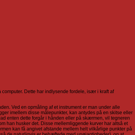
 computer. Dette har indlysende fordele, især i kraft af
ånden. Ved en opmåling af et instrument er man under alle
igger imellem disse målepunkter, kan antydes på en skitse eller
hvad enten dette forgår i hånden eller på skærmen, vil tegneren
om han husker det. Disse mellemliggende kurver har altså et
kærmen kan få angivet afstande mellem helt vilkårlige punkter på
gså de naturligvis er behæftede med unøjagtigheder), og at