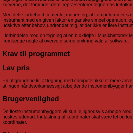
kurverne, der forbinder dem, repræsenterer tegnerens fortolkni
Med dette forbehold in mente, mener jeg, at computeren er særde
instrument med en given faktor en ganske simpel operation, og 
udskrive efter behov, undrer det mig, at der ikke er flere instru
I forbindelse med en tegning af en blokfløjte i Musikhistorisk
fremlægge nogle af overvejelserne omkring valg af software.
Krav til programmet
Lav pris
En af grundene til, at tegning med computer ikke er mere anve
at ingen håndværksmæssigt arbejdende instrumentbygger har råd
Brugervenlighed
De fleste instrumentbyggere vil kun lejlighedsvis arbejde med i
huskes udenad. Indtastning af koordinater skal være let og lo
koordinater.