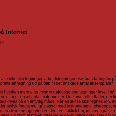
å Internet
999
n alle tekniske tegninger, arbejdstegninger osv. nu udarbejdes på
printe en tegning ud på papir i det ønskede antal eksemplarer.
nger hverken mere eller mindre nøjagtige end tegninger lavet i h
m et begrænset antal målepunkter. De kurver eller flader, der l
ne beskrives på en éntydig måde. Når en skitse skal tegnes ren, 
der optisk “bedst muligt” passer med instrumentets udseende, s
k af en større nøjagtighed en den rent faktisk har, idet man på s
 gøre sig klart, at målepunkterne er de primære data (selv om o