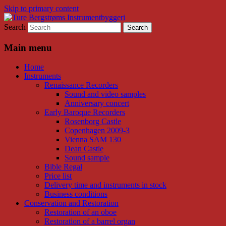
Skip to primary content
Search
Historical Musical Instruments by Ture B
Ture Bergstrøms Instrumentbyg
Main menu
Home
Instruments
Renaissance Recorders
Sound and video samples
Anniversary concert
Early Baroque Recorders
Rosenborg Castle
Copenhagen 2009-3
Vienna SAM 130
Dean Castle
Sound sample
Bible Regal
Price list
Delivery time and instruments in stock
Business conditions
Conservation and Restoration
Restoration of an oboe
Restoration of a barrel organ