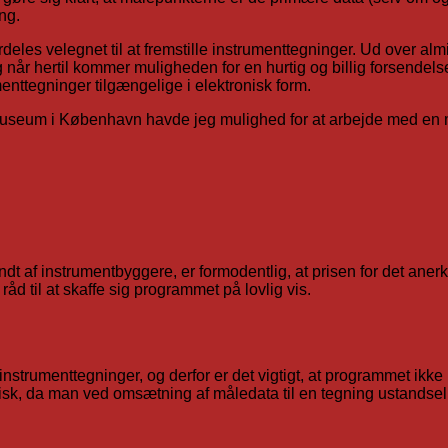
ng.
les velegnet til at fremstille instrumenttegninger. Ud over almin
når hertil kommer muligheden for en hurtig og billig forsendels
menttegninger tilgængelige i elektronisk form.
 Museum i København havde jeg mulighed for at arbejde med en mo
ndt af instrumentbyggere, er formodentlig, at prisen for det ane
 til at skaffe sig programmet på lovlig vis.
nstrumenttegninger, og derfor er det vigtigt, at programmet ikke 
gisk, da man ved omsætning af måledata til en tegning ustandseli