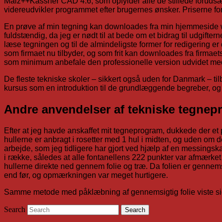
Malz++Kassner CAD 4.6, som opfylder alle de stillede forudsætn
videreudvikler programmet efter brugernes ønsker. Priserne f
En prøve af min tegning kan downloades fra min hjemmeside www
fuldstændig, da jeg er nødt til at bede om et bidrag til udgif
læse tegningen og til de almindeligste former for redigering e
som firmaet nu tilbyder, og som frit kan downloades fra firmaets
som minimum anbefale den professionelle version udvidet med e
De fleste tekniske skoler – sikkert også uden for Danmark – ti
kursus som en introduktion til de grundlæggende begreber, og j
Andre anvendelser af tekniske tegne
Efter at jeg havde anskaffet mit tegneprogram, dukkede der et
hullerne er anbragt i rosetter med 1 hul i midten, og uden om d
arbejde, som jeg tidligere har gjort ved hjælp af en messings
i række, således at alle fontanellens 222 punkter var afmærke
hullerne direkte ned gennem folie og træ. Da folien er gennemsi
end før, og opmærkningen var meget hurtigere.
Samme metode med påklæbning af gennemsigtig folie viste sig 
Search