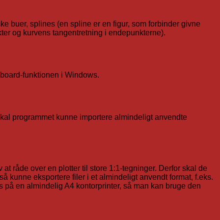
ke buer, splines (en spline er en figur, som forbinder givne
kter og kurvens tangentretning i endepunkterne).
ipboard-funktionen i Windows.
or skal programmet kunne importere almindeligt anvendte
t råde over en plotter til store 1:1-tegninger. Derfor skal de
så kunne eksportere filer i et almindeligt anvendt format, f.eks.
s på en almindelig A4 kontorprinter, så man kan bruge den