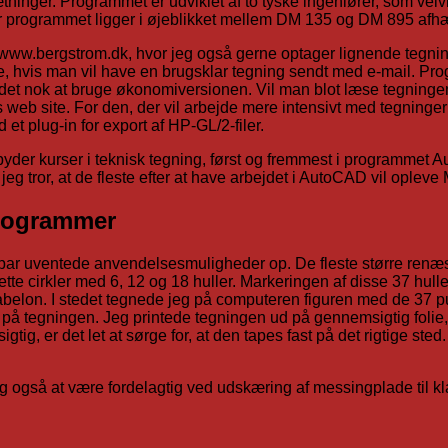
inger. Programmet er udviklet af to tyske ingeniører, som velvil
or programmet ligger i øjeblikket mellem DM 135 og DM 895 afhæ
.bergstrom.dk, hvor jeg også gerne optager lignende tegninger 
terne, hvis man vil have en brugsklar tegning sendt med e-mail.
r det nok at bruge økonomiversionen. Vil man blot læse tegningen
 web site. For den, der vil arbejde mere intensivt med tegninger o
t plug-in for export af HP-GL/2-filer.
lbyder kurser i teknisk tegning, først og fremmest i programmet
eg tror, at de fleste efter at have arbejdet i AutoCAD vil ople
programmer
 par uventede anvendelsesmuligheder op. De fleste større renæs
ette cirkler med 6, 12 og 18 huller. Markeringen af disse 37 hull
kabelon. I stedet tegnede jeg på computeren figuren med de 37 
t på tegningen. Jeg printede tegningen ud på gennemsigtig foli
gtig, er det let at sørge for, at den tapes fast på det rigtige s
også at være fordelagtig ved udskæring af messingplade til kl