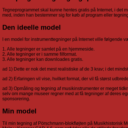
Tegneprogrammet skal kunne hentes gratis på Internet, i det m
med, inden han bestemmer sig for køb af program eller tegning
Den ideelle model
I en model for instrumenttegninger på Internet ville følgende væ
1. Alle tegninger er samlet på en hjemmeside.
2. Alle tegninger er i samme filformat.
3. Alle tegninger kan downloades gratis.
ad 1) Dette er nok det mest realistiske af de 3 krav; i det min
ad 2) Erfaringen vil vise, hvilket format, der vil få størst udb
ad 3) Opmåling og tegning af musikinstrumenter er meget tidkræ
selv om mange museer regner med at få tegninger af deres egne in
sponsorering.
Min model
Til min tegning af Pörschmann-blokfløjten på Musikhistorisk M