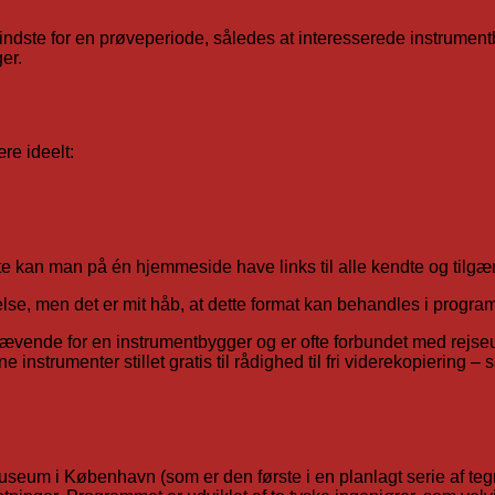
indste for en prøveperiode, således at interesserede instrument
er.
re ideelt:
dste kan man på én hjemmeside have links til alle kendte og tilg
redelse, men det er mit håb, at dette format kan behandles i progr
vende for en instrumentbygger og er ofte forbundet med rejseudg
strumenter stillet gratis til rådighed til fri viderekopiering – s
useum i København (som er den første i en planlagt serie af teg