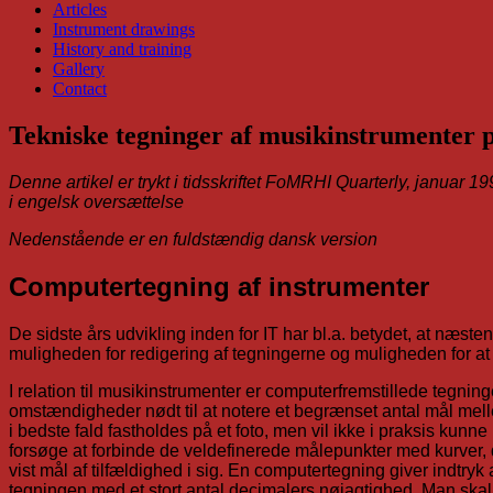
Articles
Instrument drawings
History and training
Gallery
Contact
Tekniske tegninger af musikinstrumenter p
Denne artikel er trykt i tidsskriftet FoMRHI Quarterly, januar 1
i engelsk oversættelse
Nedenstående er en fuldstændig dansk version
Computertegning af instrumenter
De sidste års udvikling inden for IT har bl.a. betydet, at næste
muligheden for redigering af tegningerne og muligheden for at 
I relation til musikinstrumenter er computerfremstillede tegni
omstændigheder nødt til at notere et begrænset antal mål melle
i bedste fald fastholdes på et foto, men vil ikke i praksis kun
forsøge at forbinde de veldefinerede målepunkter med kurver, 
vist mål af tilfældighed i sig. En computertegning giver indtry
tegningen med et stort antal decimalers nøjagtighed. Man skal