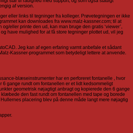
ligt står til rådighed med support, og som også stadigt
ngig af version.
eller links til tegninger fra kolleger. Prøvetegningen er ikke
 Programmet kan downloades fra www.malz-kassner.com; til at
 og/eller printe den ud, kan man bruge den gratis ‘viewer’,
g have mulighed for at få store tegninger plottet ud, vil jeg
 AutoCAD. Jeg kan af egen erfaring varmt anbefale et sådant
ve Malz-Kassner-programmet som betydeligt lettere at anvende.
sance-blæseinstrumenter har en perforeret fontanelle , hvor
er 6 gange rundt om fontanellen er et lidt kedsommeligt
punkter geometrisk nøjagtigt anbragt og kopierede den 6 gange
e, klæbede den fast rundt om fontanellen med tape og borede
ted. Hullernes placering blev på denne måde langt mere nøjagtig
apper.