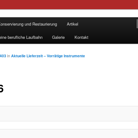
 by Ture Bergstrøm
onservierung und Restaurierung
Artikel
øms Instrumentbyggeri
ine berufliche Laufbahn
Galerie
Kontakt
2403
in
Aktuelle Lieferzeit – Vorrätige Instrumente
6