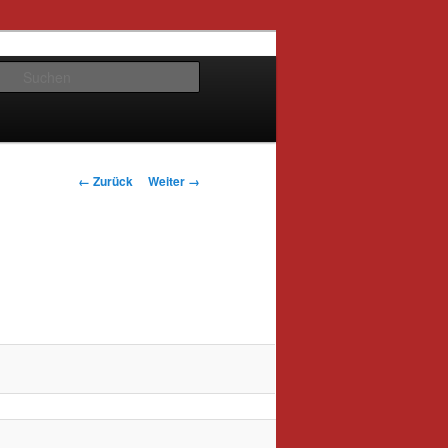
Suchen
Bilder-
← Zurück
Weiter →
Navigation