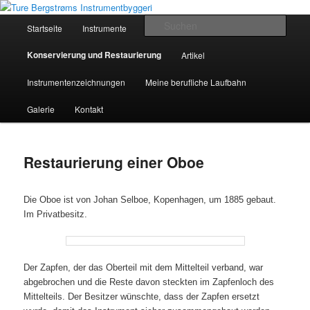
Zum
Historical Musical Instruments by Ture Bergstrøm
Inhalt
Hauptmenü
Such
Startseite
Instrumente
wechseln
Ture Bergstrøms Instrumentbyggeri
Konservierung und Restaurierung
Artikel
Instrumentenzeichnungen
Meine berufliche Laufbahn
Galerie
Kontakt
Restaurierung einer Oboe
Die Oboe ist von Johan Selboe, Kopenhagen, um 1885 gebaut.
Im Privatbesitz.
Der Zapfen, der das Oberteil mit dem Mittelteil verband, war
abgebrochen und die Reste davon steckten im Zapfenloch des
Mittelteils. Der Besitzer wünschte, dass der Zapfen ersetzt