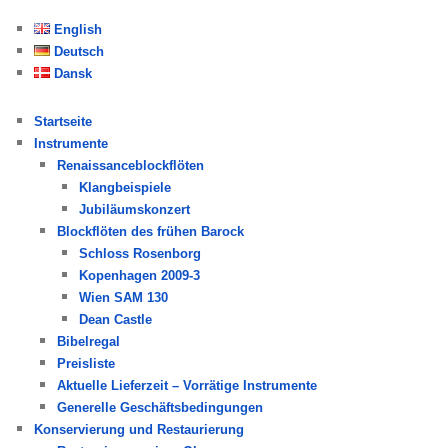
c
h
English
e
Deutsch
n
Dansk
Startseite
Instrumente
Renaissanceblockflöten
Klangbeispiele
Jubiläumskonzert
Blockflöten des frühen Barock
Schloss Rosenborg
Kopenhagen 2009-3
Wien SAM 130
Dean Castle
Bibelregal
Preisliste
Aktuelle Lieferzeit – Vorrätige Instrumente
Generelle Geschäftsbedingungen
Konservierung und Restaurierung