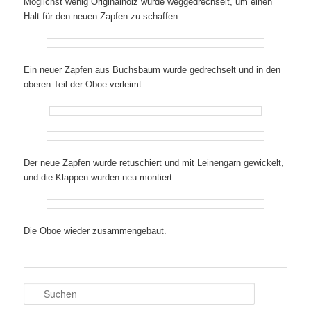
Möglichst wenig Originalholz wurde weggedrechselt, um einen
Halt für den neuen Zapfen zu schaffen.
Ein neuer Zapfen aus Buchsbaum wurde gedrechselt und in den
oberen Teil der Oboe verleimt.
Der neue Zapfen wurde retuschiert und mit Leinengarn gewickelt,
und die Klappen wurden neu montiert.
Die Oboe wieder zusammengebaut.
S
u