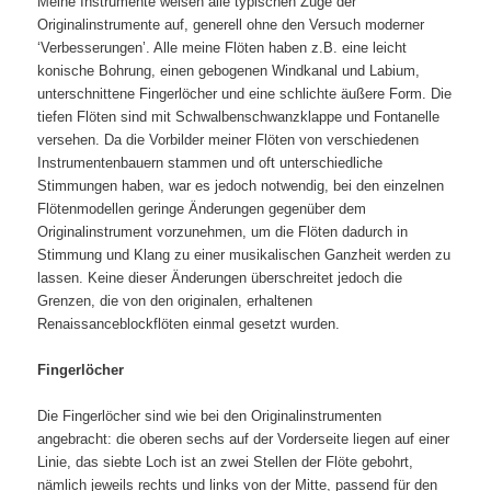
Meine Instrumente weisen alle typischen Züge der
Originalinstrumente auf, generell ohne den Versuch moderner
‘Verbesserungen’. Alle meine Flöten haben z.B. eine leicht
konische Bohrung, einen gebogenen Windkanal und Labium,
unterschnittene Fingerlöcher und eine schlichte äußere Form. Die
tiefen Flöten sind mit Schwalbenschwanzklappe und Fontanelle
versehen. Da die Vorbilder meiner Flöten von verschiedenen
Instrumentenbauern stammen und oft unterschiedliche
Stimmungen haben, war es jedoch notwendig, bei den einzelnen
Flötenmodellen geringe Änderungen gegenüber dem
Originalinstrument vorzunehmen, um die Flöten dadurch in
Stimmung und Klang zu einer musikalischen Ganzheit werden zu
lassen. Keine dieser Änderungen überschreitet jedoch die
Grenzen, die von den originalen, erhaltenen
Renaissanceblockflöten einmal gesetzt wurden.
Fingerlöcher
Die Fingerlöcher sind wie bei den Originalinstrumenten
angebracht: die oberen sechs auf der Vorderseite liegen auf einer
Linie, das siebte Loch ist an zwei Stellen der Flöte gebohrt,
nämlich jeweils rechts und links von der Mitte, passend für den