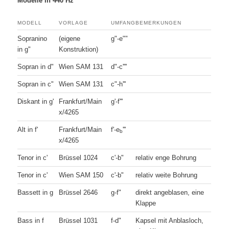
Modelle in 440 Hz
MODELL
VORLAGE
UMFANG
BEMERKUNGEN
Sopranino
(eigene
g"-e""
in g"
Konstruktion)
Sopran in d"
Wien SAM 131
d"-c''''
Sopran in c"
Wien SAM 131
c"-h'''
Diskant in g'
Frankfurt/Main
g'-f'''
x/4265
Alt in f'
Frankfurt/Main
f'-e
'''
b
x/4265
Tenor in c'
Brüssel 1024
c'-b"
relativ enge Bohrung
Tenor in c'
Wien SAM 150
c'-b"
relativ weite Bohrung
Bassett in g
Brüssel 2646
g-f"
direkt angeblasen, eine
Klappe
Bass in f
Brüssel 1031
f-d"
Kapsel mit Anblasloch,