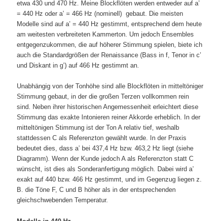
etwa 430 und 470 Hz. Meine Blockflöten werden entweder auf a’
= 440 Hz oder a’ = 466 Hz (nominell) gebaut. Die meisten
Modelle sind auf a’ = 440 Hz gestimmt, entsprechend dem heute
am weitesten verbreiteten Kammerton. Um jedoch Ensembles
entgegenzukommen, die auf höherer Stimmung spielen, biete ich
auch die Standardgrößen der Renaissance (Bass in f, Tenor in c’
und Diskant in g’) auf 466 Hz gestimmt an.
Unabhängig von der Tonhöhe sind alle Blockflöten in mitteltöniger
Stimmung gebaut, in der die großen Terzen vollkommen rein
sind. Neben ihrer historischen Angemessenheit erleichtert diese
Stimmung das exakte Intonieren reiner Akkorde erheblich. In der
mitteltönigen Stimmung ist der Ton A relativ tief, weshalb
stattdessen C als Referenzton gewählt wurde. In der Praxis
bedeutet dies, dass a’ bei 437,4 Hz bzw. 463,2 Hz liegt (siehe
Diagramm). Wenn der Kunde jedoch A als Referenzton statt C
wünscht, ist dies als Sonderanfertigung möglich. Dabei wird a’
exakt auf 440 bzw. 466 Hz gestimmt, und im Gegenzug liegen z.
B. die Töne F, C und B höher als in der entsprechenden
gleichschwebenden Temperatur.