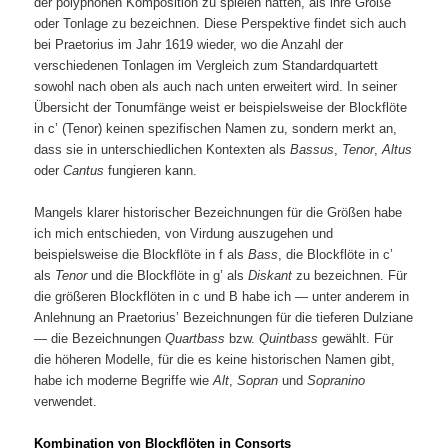
der polyphonen Komposition zu spielen hatten, als ihre Größe
oder Tonlage zu bezeichnen. Diese Perspektive findet sich auch
bei Praetorius im Jahr 1619 wieder, wo die Anzahl der
verschiedenen Tonlagen im Vergleich zum Standardquartett
sowohl nach oben als auch nach unten erweitert wird. In seiner
Übersicht der Tonumfänge weist er beispielsweise der Blockflöte
in c’ (Tenor) keinen spezifischen Namen zu, sondern merkt an,
dass sie in unterschiedlichen Kontexten als
Bassus
,
Tenor
,
Altus
oder
Cantus
fungieren kann.
Mangels klarer historischer Bezeichnungen für die Größen habe
ich mich entschieden, von Virdung auszugehen und
beispielsweise die Blockflöte in f als
Bass
, die Blockflöte in c’
als
Tenor
und die Blockflöte in g’ als
Diskant
zu bezeichnen. Für
die größeren Blockflöten in c und B habe ich — unter anderem in
Anlehnung an Praetorius’ Bezeichnungen für die tieferen Dulziane
— die Bezeichnungen
Quartbass
bzw.
Quintbass
gewählt. Für
die höheren Modelle, für die es keine historischen Namen gibt,
habe ich moderne Begriffe wie
Alt
,
Sopran
und
Sopranino
verwendet.
Kombination von Blockflöten in Consorts