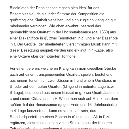
Blockflöten der Renaissance eignen sich ideal für das
Ensemblespiel, da sie jeder Stimme der Komposition die
größtmögliche Klarheit verleihen und sich zugleich klanglich gut
miteinander verbinden. Wie oben erwähnt, bestand das
gebräuchlichste Quartett in der Hochrenaissance (ca. 1550) aus
einer Diskantflöte in g’, zwei Tenorflöten in c’ und einer Bassflöte
in f. Der Großteil der überlieferten vierstimmigen Musik kann mit
dieser Besetzung gespielt werden und erklingt in 4’-Lage, also
eine Oktave über der notierten Tonhöhe.
Für einen tieferen, weicheren Klang kann man dieselben Stücke
auch auf einem transponierenden Quartett spielen, bestehend
aus einem Tenor in c’, zwei Bässen in f und einem Quintbass in
B; oder auf dem tiefen Quartett (klingend in notierter Lage bzw.
8’-Lage), bestehend aus einem Basset in g, zwei Quartbässen in
c und einem Oktavbass in F. Wenn man sich auf Musik aus dem
späten Teil der Renaissance (gegen Ende des 16. Jahrhunderts)
in 4’-Lage konzentriert, kann es vorteilhaft sein, das
Standardquartett um einen Sopran in c” und einen Alt in f’ zu
ergänzen; diese sind auch in vielen Stücken aus der früheren
Zeit nützlich, die in modernen Ausgaben ausgewählt wurden.