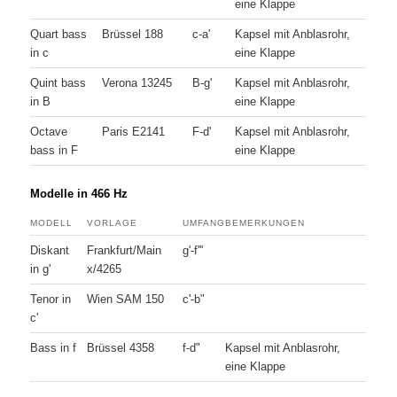
eine Klappe
Quart bass
Brüssel 188
c-a'
Kapsel mit Anblasrohr,
in c
eine Klappe
Quint bass
Verona 13245
B-g'
Kapsel mit Anblasrohr,
in B
eine Klappe
Octave
Paris E2141
F-d'
Kapsel mit Anblasrohr,
bass in F
eine Klappe
Modelle in 466 Hz
MODELL
VORLAGE
UMFANG
BEMERKUNGEN
Diskant
Frankfurt/Main
g'-f'''
in g'
x/4265
Tenor in
Wien SAM 150
c'-b"
c'
Bass in f
Brüssel 4358
f-d"
Kapsel mit Anblasrohr,
eine Klappe