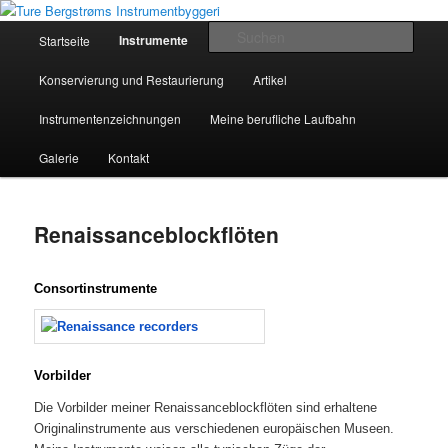
Zum
Historical Musical Instruments by Ture Bergstrøm
Inhalt
Hauptmenü
Such
Instrumente
Startseite
wechseln
Ture Bergstrøms Instrumentbyggeri
Konservierung und Restaurierung
Artikel
Instrumentenzeichnungen
Meine berufliche Laufbahn
Galerie
Kontakt
Renaissanceblockflöten
Consortinstrumente
Vorbilder
Die Vorbilder meiner Renaissanceblockflöten sind erhaltene
Originalinstrumente aus verschiedenen europäischen Museen.