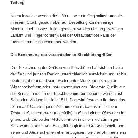
Teilung
Normalerweise werden die Flöten – wie die Originalinstrumente –
in einem Stück gebaut, aber auf Bestellung können einige
Modelle auch in zwei Teilen gemacht werden (Teilung zwischen
Labium und Fingerlöchern). Bei der Oktavbaßflöte kann der
Fussteil immer abgenommen werden.
Die Benennung der verschiedenen Blockflötengrößen
Die Bezeichnung der Größen von Blockflöten hat sich im Laufe
der Zeit und je nach Region unterschiedlich entwickelt und ist bis
heute nicht standardisiert, weder unter Musikern noch unter
Wissenschaftlern oder Instrumentenbauern. Die erste Quelle aus
der Renaissance, in der Blockflötengrößen benannt werden, ist
Sebastian Virdung im Jahr 1511. Dort wird festgestellt, dass das
„Standard“-Quartett jener Zeit aus einem
Bassus
in f, einem
Tenor
in c’, einem
Altus
(ebenfalls) in c’ und einem
Discantus
in
g’ bestand. Die beiden Mittelstimmen in einem vierstimmigen
Satz wurden somit von Blockflöten gleicher Größe gespielt, und
Tenor
und
Altus
scheinen eher anzugeben, welche Stimme sie in