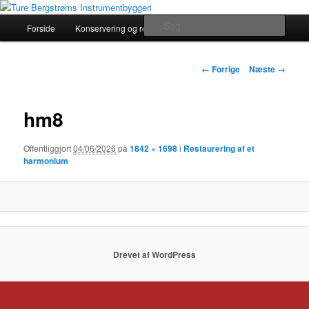
Fortsæt
Historical Musical Instruments by Ture Bergstrøm
til
Hovedmenu
Søg
Forside
Konservering og restaurering
primært
indhold
Ture Bergstrøms Instrumentbyggeri
Billednavigation
← Forrige
Næste →
hm8
Offentliggjort
04/06/2026
på
1842 × 1698
i
Restaurering af et
harmonium
Drevet af WordPress