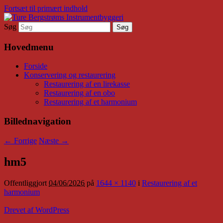
Fortsæt til primært indhold
Søg
Historical Musical Instruments by Ture
Ture Bergstrøms
Bergstrøm
Hovedmenu
Instrumentbyggeri
Forside
Konservering og restaurering
Restaurering af en lirekasse
Restaurering af en obo
Restaurering af et harmonium
Billednavigation
← Forrige
Næste →
hm5
Offentliggjort
04/06/2026
på
1644 × 1140
i
Restaurering af et
harmonium
Drevet af WordPress