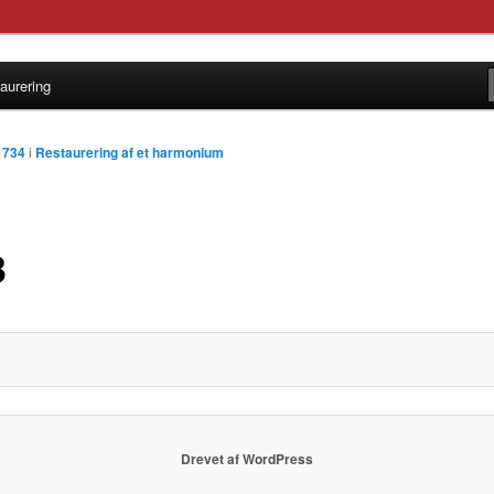
 by Ture Bergstrøm
aurering
øms Instrumentbyggeri
1734
i
Restaurering af et harmonium
3
Drevet af WordPress